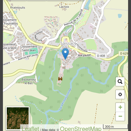
+
−
300 m
Leaflet
OpenStreetMap
| Map data: ©